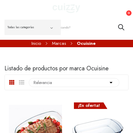
0
Inicio
Marcas
Ocuisine
Listado de productos por marca Ocuisine

Relevancia
¡En oferta!