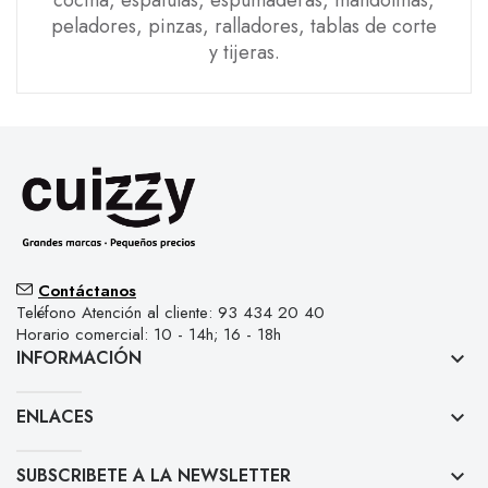
cocina, espátulas, espumaderas, mandolinas,
peladores, pinzas, ralladores, tablas de corte
y tijeras.
Contáctanos
Teléfono Atención al cliente: 93 434 20 40
Horario comercial: 10 - 14h; 16 - 18h
INFORMACIÓN
keyboard_arrow_down
ENLACES
keyboard_arrow_down
SUBSCRIBETE A LA NEWSLETTER
keyboard_arrow_down