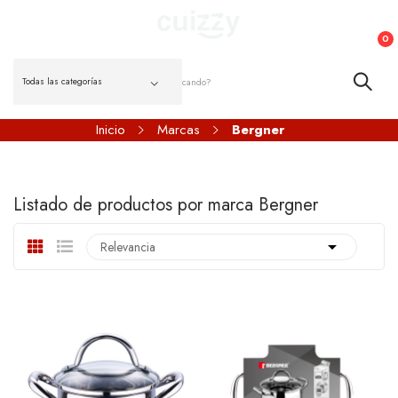
0
Inicio
Marcas
Bergner
Listado de productos por marca Bergner

Relevancia