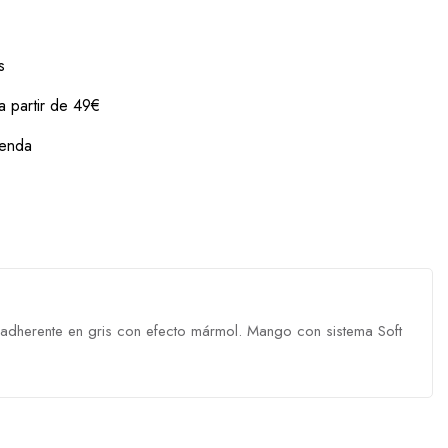
s
 a partir de 49€
ienda
 antiadherente en gris con efecto mármol. Mango con sistema Soft