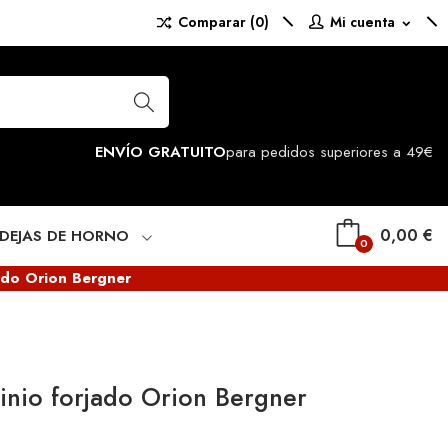
Comparar (
0
)
Mi cuenta
expand_more
ENVÍO GRATUITO
para pedidos superiores a 49€
0,00 €
NDEJAS DE HORNO
0
ado Orion Bergner
nio forjado Orion Bergner