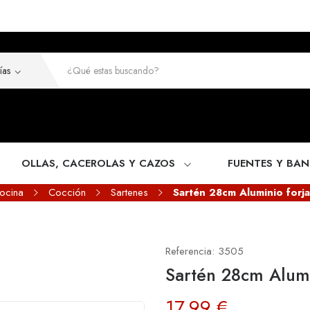
OLLAS, CACEROLAS Y CAZOS
FUENTES Y BA
ocina
Cocción
Sartenes
Sartén 28cm Aluminio forj
Referencia:
3505
Sartén 28cm Alumi
17,99 €