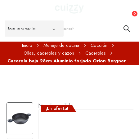
0
Inicio
Menaje de cocina
Cocción
Ollas, cacerolas y cazos
Cacerolas
Cacerola baja 28cm Aluminio forjado Orion Bergner
No disponible
¡En oferta!