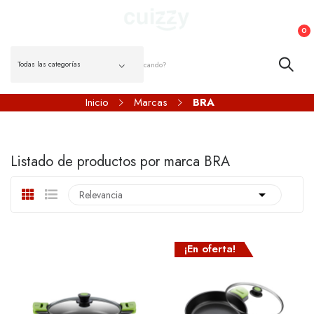
0
Inicio
Marcas
BRA
Listado de productos por marca BRA

Relevancia
¡En oferta!