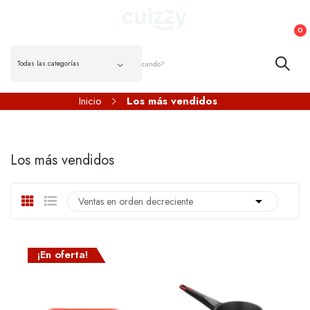
0
Inicio
Los más vendidos
Los más vendidos

Ventas en orden decreciente
¡En oferta!