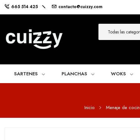
665 514 425
contacto@cuizzy.com
SARTENES
PLANCHAS
WOKS
Inicio
Menaje de cocin