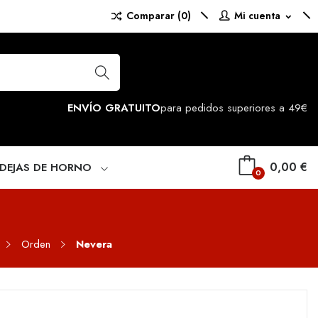
Comparar (
0
)
Mi cuenta
expand_more
ENVÍO GRATUITO
para pedidos superiores a 49€
0,00 €
NDEJAS DE HORNO
0
Orden
Nevera